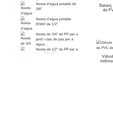
Aixeta d'aigua potable de
Balanç 
3/8"
de PV
Aixeta d'aigua potable
EHAO de 1/2"
Aixeta de 3/4" de PP per a
jardí i clau de pas per a
aigua...
Aixeta de 1/2" de PP per a
jardí i clau de pas per a
Vàlvu
aigua...
rodona
Les aixetes de 360 ​​graus
poden girar per al jardí i la
clau de pas per a...
Material original de plàstic
POM per a la salut del
subministrament d'aigua...
Vàlvula de bola de plàstic
PVC de 2 peces d'1
polzada (32 mm) ABS ...
Vàlvula de bola de plàstic