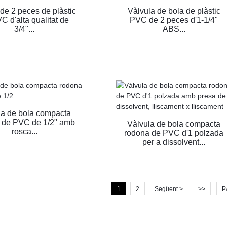
de 2 peces de plàstic
Vàlvula de bola de plàstic
C d'alta qualitat de
PVC de 2 peces d'1-1/4"
3/4"...
ABS...
la de bola compacta
 de PVC de 1/2" amb
Vàlvula de bola compacta
rosca...
rodona de PVC d'1 polzada
per a dissolvent...
1
2
Següent >
>>
P