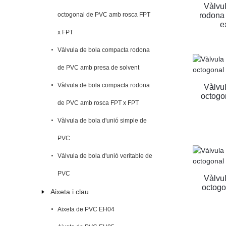
Vàlvu
octogonal de PVC amb rosca FPT
rodona
e
x FPT
Vàlvula de bola compacta rodona
de PVC amb presa de solvent
Vàlvula de bola compacta rodona
Vàlvu
octogo
de PVC amb rosca FPT x FPT
Vàlvula de bola d'unió simple de
PVC
Vàlvula de bola d'unió veritable de
PVC
Vàlvu
octogo
Aixeta i clau
Aixeta de PVC EH04