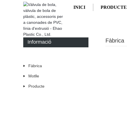
INICI
PRODUCTE
INICI
FÀBRICA
Fàbrica
Informació
Fàbrica
Motlle
Producte