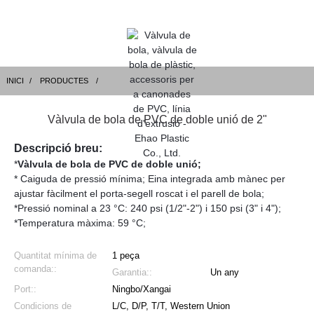
INICI
PRODUCTES
Vàlvula de bola de PVC de doble unió de 2"
Descripció breu:
*
Vàlvula de bola de PVC de doble unió;
* Caiguda de pressió mínima; Eina integrada amb mànec per
ajustar fàcilment el porta-segell roscat i el parell de bola;
*Pressió nominal a 23 °C: 240 psi (1/2"-2") i 150 psi (3" i 4");
*Temperatura màxima: 59 °C;
Quantitat mínima de
1 peça
comanda::
Garantia::
Un any
Port::
Ningbo/Xangai
Condicions de
L/C, D/P, T/T, Western Union